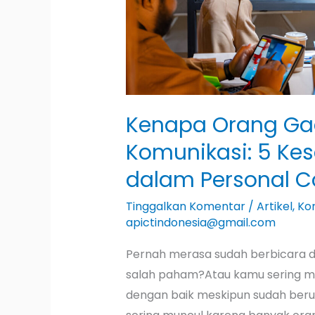
dalam
Personal
Communication
Kenapa Orang Ga
Komunikasi: 5 K
dalam Personal 
Tinggalkan Komentar
/
Artikel
,
Ko
apictindonesia@gmail.com
Pernah merasa sudah berbicara den
salah paham?Atau kamu sering m
dengan baik meskipun sudah berus