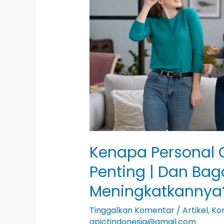
Penting
|
Dan
Bagaimana
Cara
Meningkatkannya?
Kenapa Personal 
Penting | Dan Ba
Meningkatkannya
Tinggalkan Komentar
/
Artikel
,
Ko
apictindonesia@gmail.com