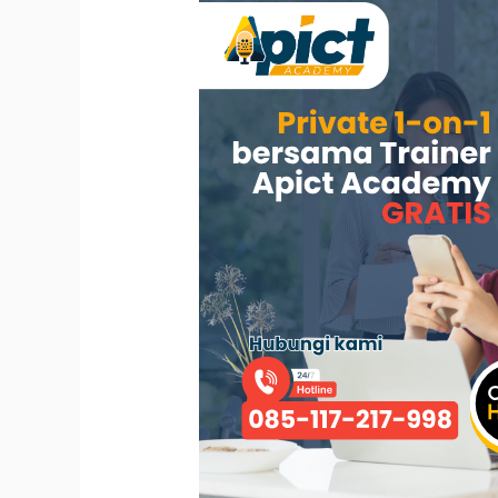
Belajar
Public
Speaking
Bersama
Apict
Academy