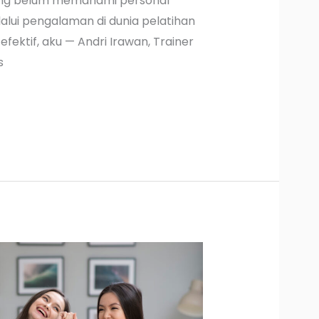
ang belum memahami personal
lui pengalaman di dunia pelatihan
fektif, aku — Andri Irawan, Trainer
s