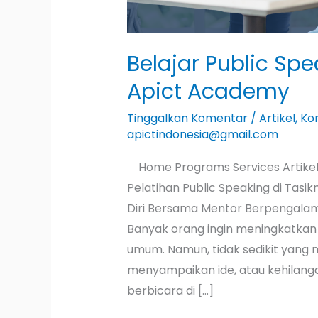
Belajar Public Sp
Apict Academy
Tinggalkan Komentar
/
Artikel
,
Ko
apictindonesia@gmail.com
Home Programs Services Artikel
Pelatihan Public Speaking di Tasi
Diri Bersama Mentor Berpengalam
Banyak orang ingin meningkatka
umum. Namun, tidak sedikit yang m
menyampaikan ide, atau kehilangan
berbicara di […]