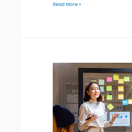
Read More »
Kenapa
Orang
Gagal
dalam
Komunikasi:
5
Kesalahan
Umum