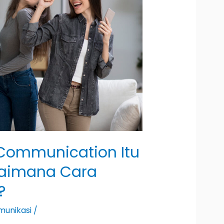
Communication Itu
gaimana Cara
?
munikasi
/