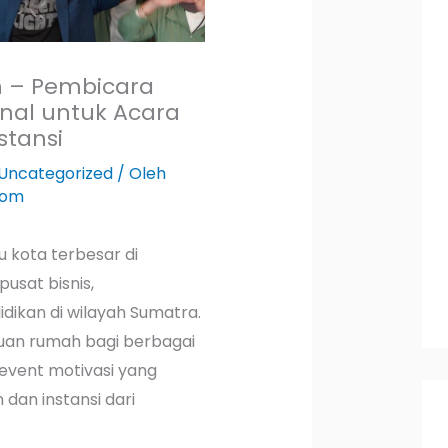
n – Pembicara
onal untuk Acara
stansi
Uncategorized
/ Oleh
com
 kota terbesar di
usat bisnis,
dikan di wilayah Sumatra.
tuan rumah bagi berbagai
 event motivasi yang
 dan instansi dari