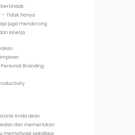
 bertindak.
r – Tidak hanya
tapi juga mendorong
an kinerja.
wakan
mimpinan
 Personal Branding
roductivity
nstansi Anda akan
Medan dan memerlukan
memotivasi sekaligus