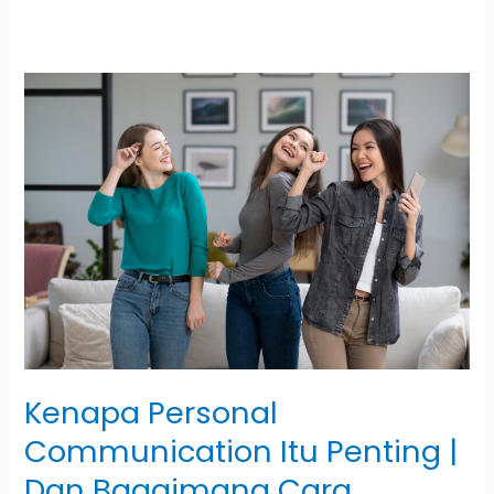
Kenapa
Personal
Communication
Itu
Penting
|
Dan
Bagaimana
Cara
Meningkatkannya?
Kenapa Personal
Communication Itu Penting |
Dan Bagaimana Cara