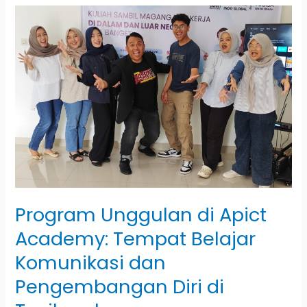
Program
Unggulan
di
Apict
Academy:
Tempat
Belajar
Komunikasi
dan
Pengembangan
Diri
Program Unggulan di Apict
di
Academy: Tempat Belajar
Tasikmalaya
Komunikasi dan
Pengembangan Diri di