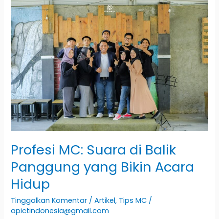
Profesi
MC:
Suara
di
Balik
Panggung
yang
Bikin
Acara
Hidup
Profesi MC: Suara di Balik
Panggung yang Bikin Acara
Hidup
Tinggalkan Komentar
/
Artikel
,
Tips MC
/
apictindonesia@gmail.com