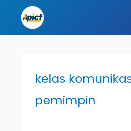
Lewati
ke
konten
kelas komunikas
pemimpin