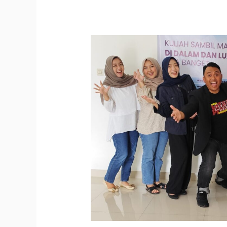
Program
Unggulan
di
Apict
Academy:
Tempat
Belajar
Komunikasi
dan
Pengembangan
Diri
di
Tasikmalaya