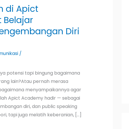
 di Apict
Belajar
Pengembangan Diri
munikasi
/
nya potensi tapi bingung bagaimana
rang lain?Atau pernah merasa
hu bagaimana menyampaikannya agar
nilah Apict Academy hadir — sebagai
mbangan diri, dan public speaking
, tapi juga melatih keberanian, […]