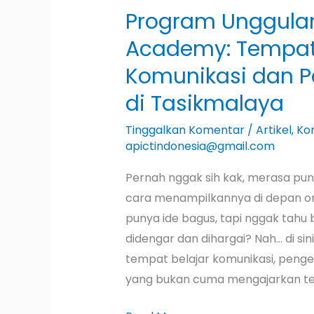
Program Unggulan
Academy: Tempat 
Komunikasi dan 
di Tasikmalaya
Tinggalkan Komentar
/
Artikel
,
Ko
apictindonesia@gmail.com
Pernah nggak sih kak, merasa pu
cara menampilkannya di depan o
punya ide bagus, tapi nggak ta
didengar dan dihargai? Nah… di si
tempat belajar komunikasi, penge
yang bukan cuma mengajarkan teori